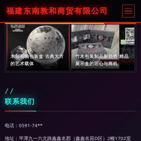
福建东南敦和商贸有限公司
木制画轴包装盒 古典大方
竹木包装制品新趋势 精品
的艺术载体
展示盒的匠心与商机
联系我们
电话：0591-74**
地址：平潭九一六北路鑫鑫名郡（鑫鑫名苑D区）2幢1702室