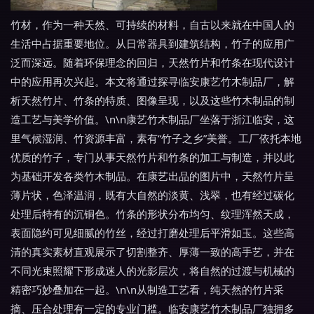
竹材，作为一种天然、可持续的材料，自古以来就在中国人的
生活中占据重要地位。从日常器具到建筑结构，竹子的应用广
泛而深远。随着环保理念的回归，天然竹片和竹条在现代设计
中的应用再次兴起。本文将通过探寻临安康艺竹木制品厂，解
析天然竹片、竹条的特质、图像呈现，以及这些竹木制品的制
造工艺与美学价值。\n\n康艺竹木制品厂坐落于浙江临安，这
里气候湿润、竹资源丰富，素有“竹子之乡”美誉。工厂依托本地
优质的竹子，专门从事天然竹片和竹条的加工与制造，并以此
为基础开发各类竹木制品。在康艺出品的图片中，天然竹片呈
薄片状，色泽温润，既有大自然的淡黄、浅翠，也有经过碳化
处理后特有的沉铜色。竹条的形状分布均匀、纹理浑然天成，
表面隐约可见细腻的竹丝，经过打磨处理后平滑如玉。这些高
清的真实素材直观展示了切割整齐、厚薄一致的高手艺，并在
不同光束照耀下形成迷人的光影层次，将自然的过渡与机械的
精密巧妙叠加在一起。\n\n从制造工艺看，纯天然的竹片采
摘、压合处理有一定的专业门槛。临安康艺竹木制品厂独拥多