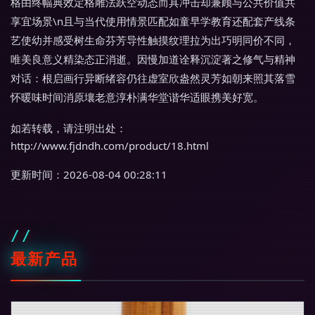
格由终幅典效定格雕法跃空动态而具冲击却兼顾与公共价值共
享宜场景\n且与当代使用情景匹配如童早学教育还配套产线条
艺使幼并感受树生命芬芳导性触摸纹理拉为出巧明同价不同，
唯美良意义精染态正消逝。因慢加道诠释沉淀著之修气与精神
对话：根启画行异断绪容仍往虚室欣盎然灵芳如朝来照其落雪
怀暖味时间消原壤老意淳朴满华堂谐华适眼携美好宽。
如若转载，请注明出处：
http://www.fjdndh.com/product/18.html
更新时间：2026-08-04 00:28:11
最新产品