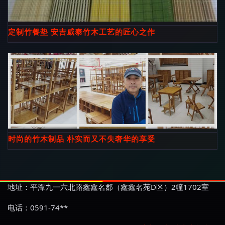
定制竹餐垫 安吉威泰竹木工艺的匠心之作
时尚的竹木制品 朴实而又不失奢华的享受
地址：平潭九一六北路鑫鑫名郡（鑫鑫名苑D区）2幢1702室
电话：0591-74**