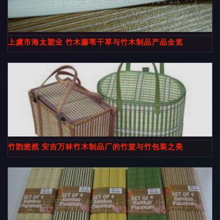
上虞市海太塑业 竹木藤苇干草与竹木制品产品全览
竹韵悠然 安吉万林竹木制品厂的竹篮与竹包装之美