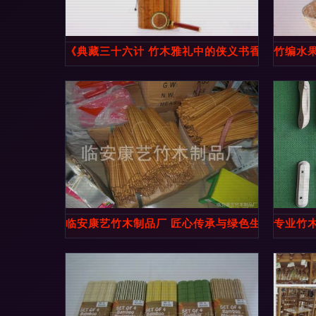
《典藏三十六计 竹木雅礼中的侠义书香》
竹编水
临安康艺竹木制品厂 匠心传承与绿色生活的缔造
专业竹