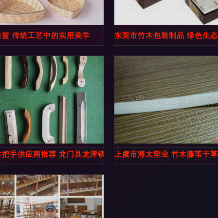
果篮 传统工艺中的实用美学
东莞市竹木包装制品 绿色生
者
木把手供应商推荐 龙门县龙潭镇铁岗永发竹木制品工艺厂
上虞市海太塑业 竹木藤苇干