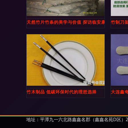
天然竹片竹条的美学与价值 探访临安康艺竹木制
竹制刀
竹木制品 低碳环保时代的理想选择
大连鑫
地址：平潭九一六北路鑫鑫名郡（鑫鑫名苑D区）2幢